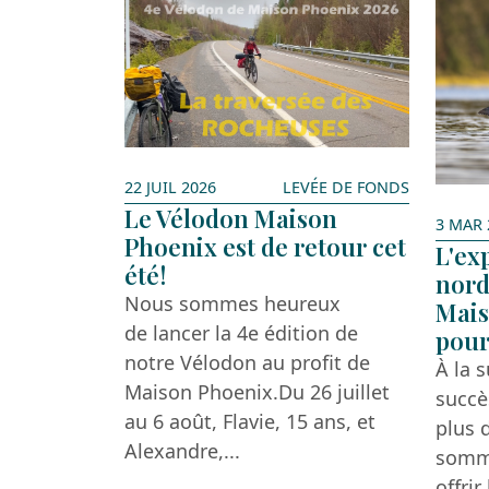
22 JUIL 2026
LEVÉE DE FONDS
Le Vélodon Maison
3 MAR 
Phoenix est de retour cet
L'ex
été!
nord
Nous sommes heureux
Mais
de lancer la 4e édition de
pour
notre Vélodon au profit de
À la 
Maison Phoenix.Du 26 juillet
succè
au 6 août, Flavie, 15 ans, et
plus 
Alexandre,...
somme
offrir