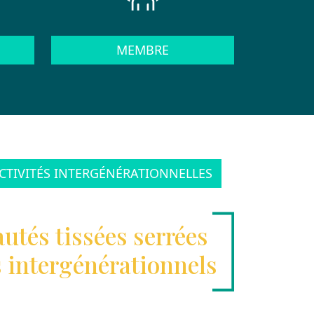
MEMBRE
CTIVITÉS INTERGÉNÉRATIONNELLES
tés tissées serrées
s intergénérationnels