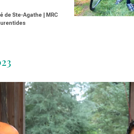
té de Ste-Agathe | MRC
aurentides
023