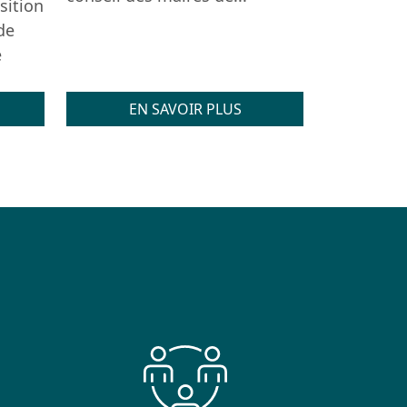
sition
de
e
EN SAVOIR PLUS