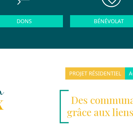
DONS
BÉNÉVOLAT
PROJET RÉSIDENTIEL
A
Des communau
grâce aux lien